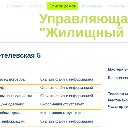
Главная
Новости
Список домов
Документы
Контакты
Управляюща
"Жилищный 
телевская 5
Мастера уч
Шалагинова
азец договора:
Скачать файл с информацией
иф:
Скачать файл с информацией
Телефон м
ны на текущий год:
Скачать файл с информацией
Местонахо
 уже сделано:
информация отсутствует
Часы прие
ебные дела:
информация отсутствует
. информация:
Скачать файл с информацией