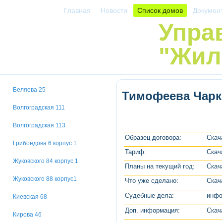
Главная
Новости
Список домов
Докумен
Упра
"Жил
Беляева 25
Тимофеева Чарко
Волгоградская 111
Волгоградская 113
Образец договора:
Скач
Грибоедова 6 корпус 1
Тариф:
Скач
Жуковского 84 корпус 1
Планы на текущий год:
Скач
Жуковского 88 корпус1
Что уже сделано:
Скач
Судебные дела:
инфо
Киевская 68
Доп. информация:
Скач
Кирова 46